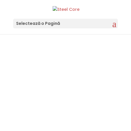
Selectează o Pagină
CERTIFICĂRI
Construim soluții durabile și fiabile
pentru proiecte industriale de
anvergură
CONTACT